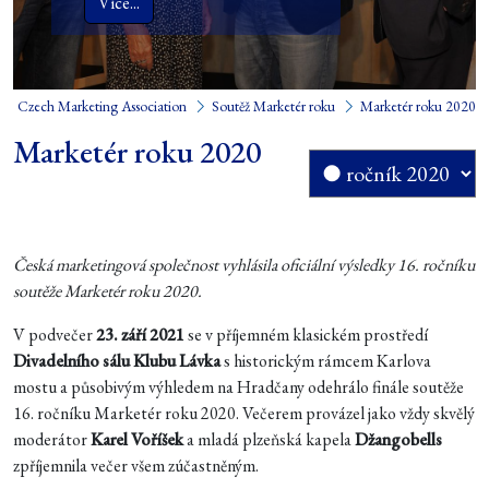
Více...
Czech Marketing Association
Soutěž Marketér roku
Marketér roku 2020
Marketér roku 2020
Česká marketingová společnost vyhlásila oficiální výsledky 16. ročníku
soutěže Marketér roku 2020.
V podvečer
23. září 2021
se v příjemném klasickém prostředí
Divadelního sálu Klubu Lávka
s historickým rámcem Karlova
mostu a působivým výhledem na Hradčany odehrálo finále soutěže
16. ročníku Marketér roku 2020. Večerem provázel jako vždy skvělý
moderátor
Karel Voříšek
a mladá plzeňská kapela
Džangobells
zpříjemnila večer všem zúčastněným.