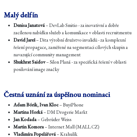
Malý delfín
Denisa Janatová
– DevLab Smitio - za inovativní a dobře
zacílenou nabídku služeb a komunikace v oblasti recruitmentu
David Jareš
– Dita výrobní družstvo invalidů - za komplexní
řešení propagace, zaměřené na segmentaci cílových skupin a
navazující community management
Shukhrat Saidov
– Silon Planá - za specifická řešení v oblasti
posilování image značky
Čestná uznání za úspěšnou nominaci
Adam Bórik, Ivan Kloc
– BuyiPhone
Martina Horká
– DM Drogerie Markt
Jan Kodada
– Gebrüder Weiss
Martin Komora
– Internet Mall (MALL.CZ)
Vladimíra Popelářová
– Krahulík