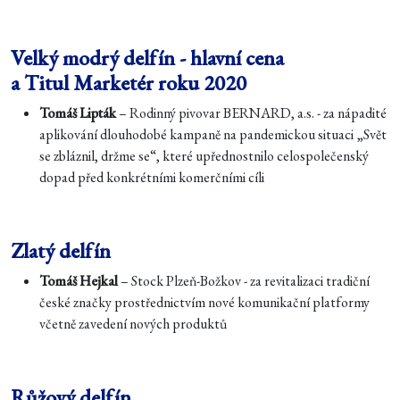
Velký modrý delfín - hlavní cena
a Titul Marketér roku 2020
Tomáš Lipták
– Rodinný pivovar BERNARD, a.s. - za nápadité
aplikování dlouhodobé kampaně na pandemickou situaci „Svět
se zbláznil, držme se“, které upřednostnilo celospolečenský
dopad před konkrétními komerčními cíli
Zlatý delfín
Tomáš Hejkal
– Stock Plzeň-Božkov - za revitalizaci tradiční
české značky prostřednictvím nové komunikační platformy
včetně zavedení nových produktů
Růžový delfín