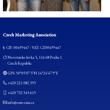
Czech Marketing Association
§ CIF: 00499447 - VAT: CZ00499447
Novotneho lavka 5, 116 68 Praha 1
Czech Republic
GPS:
50°05'07.5"N 14°24'47.9"E
+420 221 082 395
+420 732 345 615
info@cms-cma.cz