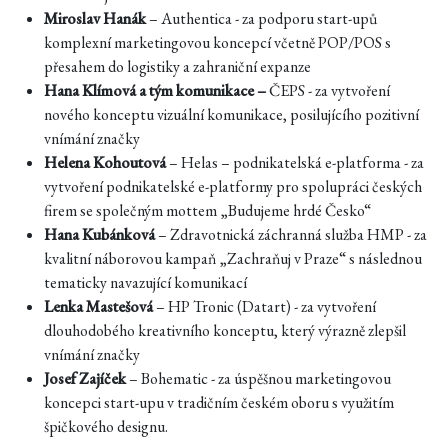
Miroslav Hanák
– Authentica - za podporu start-upů
komplexní marketingovou koncepcí včetně POP/POS s
přesahem do logistiky a zahraniční expanze
Hana Klímová a tým komunikace –
ČEPS - za vytvoření
nového konceptu vizuální komunikace, posilujícího pozitivní
vnímání značky
Helena Kohoutová
– Helas – podnikatelská e-platforma - za
vytvoření podnikatelské e-platformy pro spolupráci českých
firem se společným mottem „Budujeme hrdé Česko“
Hana Kubánková
– Zdravotnická záchranná služba HMP - za
kvalitní náborovou kampaň „Zachraňuj v Praze“ s následnou
tematicky navazující komunikací
Lenka Mastešová
– HP Tronic (Datart) - za vytvoření
dlouhodobého kreativního konceptu, který výrazně zlepšil
vnímání značky
Josef Zajíček
– Bohematic - za úspěšnou marketingovou
koncepci start-upu v tradičním českém oboru s využitím
špičkového designu.