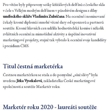
Pro vítěze byly připraveny sošky křišťálových delfínů z českého skla
v čele s Velkým modrým delfínem v působivém designu z dílny
uměleckého skláře Vladimíra Zubričana
. Na oceněné i nominované
čekaly kromě diplomů i mnohé věcné dary od sponzorů a partnerů
soutěže. Kromě hlavních cen udělila hodnotitelská komise i několik
zvláštních ocenění za mimořádné aktivity a úspěšné inovativní
marketingové projekty, stejně tak vybralo k ocenění svoje kandidáty
i prezidium ČMS.
Titul čestná marketérka
Čestnou marketérkou se stala a do pomyslné „síně slávy“ byla
uvedena
Jitka Vysekalová
, zakladatelka České marketingové
společnosti a soutěže Marketér roku.
Marketér roku 2020 - laureáti soutěže